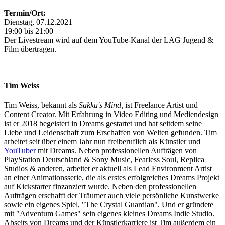
Termin/Ort:
Dienstag, 07.12.2021
19:00 bis 21:00
Der Livestream wird auf dem YouTube-Kanal der LAG Jugend &
Film übertragen.
Tim Weiss
Tim Weiss, bekannt als
Sakku's Mind,
ist Freelance Artist und
Content Creator. Mit Erfahrung in Video Editing und Mediendesign
ist er 2018 begeistert in Dreams gestartet und hat seitdem seine
Liebe und Leidenschaft zum Erschaffen von Welten gefunden. Tim
arbeitet seit über einem Jahr nun freiberuflich als Künstler und
YouTuber
mit Dreams. Neben professionellen Aufträgen von
PlayStation Deutschland & Sony Music, Fearless Soul, Replica
Studios & anderen, arbeitet er aktuell als Lead Environment Artist
an einer Animationsserie, die als erstes erfolgreiches Dreams Projekt
auf Kickstarter finzanziert wurde. Neben den professionellen
Aufträgen erschafft der Träumer auch viele persönliche Kunstwerke
sowie ein eigenes Spiel, "The Crystal Guardian". Und er gründete
mit "Adventum Games" sein eigenes kleines Dreams Indie Studio.
Abseits von Dreams und der Künstlerkarriere ist Tim außerdem ein