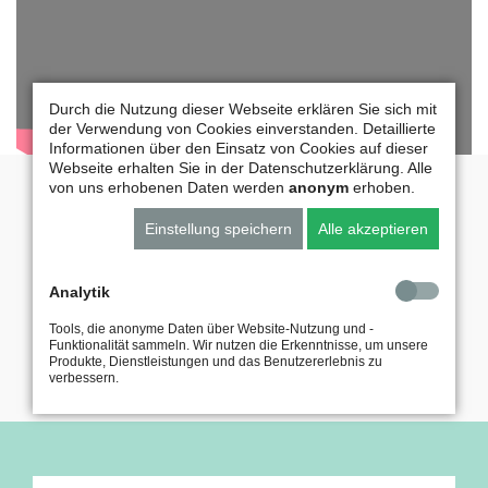
Durch die Nutzung dieser Webseite erklären Sie sich mit
der Verwendung von Cookies einverstanden. Detaillierte
Informationen über den Einsatz von Cookies auf dieser
Webseite erhalten Sie in der Datenschutzerklärung. Alle
von uns erhobenen Daten werden
anonym
erhoben.
Termin:
Einstellung speichern
Alle akzeptieren
Donnerstag, 09.09.2021
20:30 bis 21:00
Analytik
Der Livestream wird
hier
auf dem YouTube-
Tools, die anonyme Daten über Website-Nutzung und -
Kanal der LAG Jugend & Film übertragen.
Funktionalität sammeln. Wir nutzen die Erkenntnisse, um unsere
Produkte, Dienstleistungen und das Benutzererlebnis zu
verbessern.