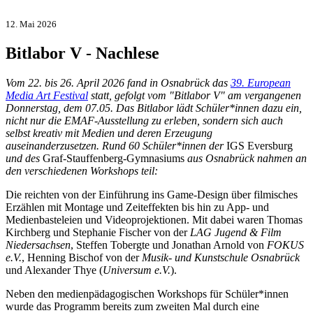
12. Mai 2026
Bitlabor V - Nachlese
Vom 22. bis 26. April 2026 fand in Osnabrück das
39. European
Media Art Festival
statt, gefolgt vom "Bitlabor V" am vergangenen
Donnerstag, dem 07.05. Das Bitlabor lädt Schüler*innen dazu ein,
nicht nur die EMAF-Ausstellung zu erleben, sondern sich auch
selbst kreativ mit Medien und deren Erzeugung
auseinanderzusetzen. Rund 60 Schüler*innen der
IGS Eversburg
und des
Graf-Stauffenberg-Gymnasiums
aus Osnabrück nahmen an
den verschiedenen Workshops teil:
Die reichten von der Einführung ins Game-Design über filmisches
Erzählen mit Montage und Zeiteffekten bis hin zu App- und
Medienbasteleien und Videoprojektionen. Mit dabei waren Thomas
Kirchberg und Stephanie Fischer von der
LAG Jugend & Film
Niedersachsen
, Steffen Tobergte und Jonathan Arnold von
FOKUS
e.V.
, Henning Bischof von der
Musik- und Kunstschule Osnabrück
und Alexander Thye (
Universum e.V.
).
Neben den medienpädagogischen Workshops für Schüler*innen
wurde das Programm bereits zum zweiten Mal durch eine