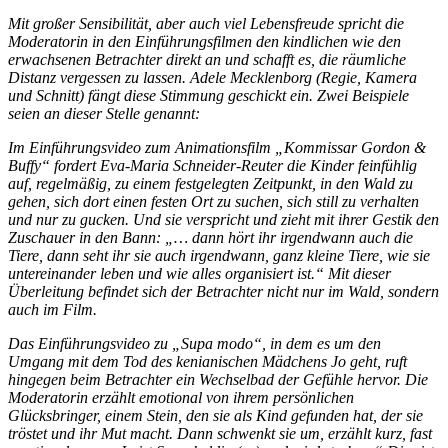
Mit großer Sensibilität, aber auch viel Lebensfreude spricht die
Moderatorin in den Einführungsfilmen den kindlichen wie den
erwachsenen Betrachter direkt an und schafft es, die räumliche
Distanz vergessen zu lassen. Adele Mecklenborg (Regie, Kamera
und Schnitt) fängt diese Stimmung geschickt ein. Zwei Beispiele
seien an dieser Stelle genannt:
Im Einführungsvideo zum Animationsfilm „Kommissar Gordon &
Buffy“ fordert Eva-Maria Schneider-Reuter die Kinder feinfühlig
auf, regelmäßig, zu einem festgelegten Zeitpunkt, in den Wald zu
gehen, sich dort einen festen Ort zu suchen, sich still zu verhalten
und nur zu gucken. Und sie verspricht und zieht mit ihrer Gestik den
Zuschauer in den Bann: „… dann hört ihr irgendwann auch die
Tiere, dann seht ihr sie auch irgendwann, ganz kleine Tiere, wie sie
untereinander leben und wie alles organisiert ist.“ Mit dieser
Überleitung befindet sich der Betrachter nicht nur im Wald, sondern
auch im Film.
Das Einführungsvideo zu „Supa modo“, in dem es um den
Umgang mit dem Tod des kenianischen Mädchens Jo geht, ruft
hingegen beim Betrachter ein Wechselbad der Gefühle hervor. Die
Moderatorin erzählt emotional von ihrem persönlichen
Glücksbringer, einem Stein, den sie als Kind gefunden hat, der sie
tröstet und ihr Mut macht. Dann schwenkt sie um, erzählt kurz, fast