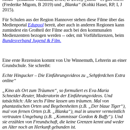
(Frederike Migom, B 2019) und
„Blanka“
(Kohki Hasei, RP, I, J
2015).
Für Schulen aus der Region Hannover stehen diese Filme über das
Medienportal
Edupool
bereit, aber auch in anderen Regionen kann
zumindest ein Großteil der Filme auch bei den kommunalen
Medienzentren bezogen werden -- oder, mit Vorführlizenzen, beim
Bundesverband Jugend & Film.
Eine erste Rezension kommt von Ute Winnemuth, Lehrerin an einer
Grundschule. Sie schreibt:
Echte Hingucker – Die Einführungsvideos zu „Sehpferdchen Extra
online“
„Kino als Ort zum Träumen“, so formuliert es Eva-Maria
Schneider-Reuter, Moderatorin der Einführungsvideos. Und
tatsächlich: Alle sechs Filme lassen uns träumen. Mal von
phantastischen Orten und Begebenheiten (z.B. „Der blaue Tiger“),
mal von fernen Orten (z.B. „Blanka“), mal in unserer vermeintlich
vertrauten Umgebung (z.B. „Kommissar Gordon & Buffy“). Und
sie erzählen von Freundschaft, die keine Grenzen kennt und weder
an Alter noch an Herkunft gebunden ist.