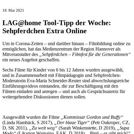
18. Mai 2021
LAG@home Tool-Tipp der Woche:
Sehpferdchen Extra Online
Um in Corona-Zeiten – und darüber hinaus – Filmbildung online zu
ermöglichen, hat das Medienzentrum der Region Hannover als
Mitveranstalter des
„Sehpferdchen – Filmfest für die Generationen“
ein neues Angebot geschaffen.
Sechs Filme für Kinder von 6 bis 12 Jahren wurden ausgewählt,
und in Zusammenarbeit mit Filmpädagogin und Sehpferdchen-
Moderatorin Eva-Maria Schneider-Reuter sind abwechslungsreiche
Einführungsvideos entstanden, die zur Beschäftigung mit den
Filmen einladen und anregen -- und auch als Gesprächsanreiz für
weitergehenden Diskussionen dienen sollen.
Ausgewählt wurden die Filme
„Kommissar Gordon und Buffy“
(Linda Hambäck, S 2017),
„Der blaue Tiger“
(Petr Oukropec, CZ,
D, SK 2011),
„Zu weit weg“
(Sarah Winkenstette, D 2019),
„Supa
Modo“
(Likarion Wainaina, EAK, D 2018),
„Binti – es gibt mich!“